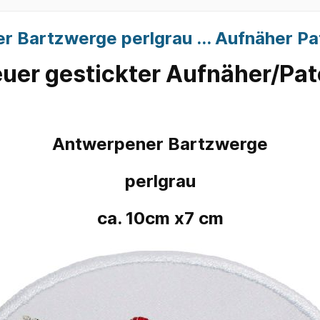
ten sonstige
r Bartzwerge perlgrau ... Aufnäher Pa
urstbretter
Windfänger
uer gestickter Aufnäher/Pat
Antwerpener Bartzwerge
perlgrau
ca. 10cm x7 cm