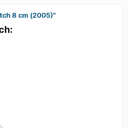
tch 8 cm (2005)"
bedruckte Sweatshirts
ch:
bedruckte Sweatshirts
Kleintierzucht
bedruckte Sweatshirts Sprüche