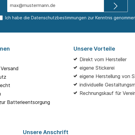
E-
Mail-
Adresse*
Ich habe die
Datenschutzbestimmungen
zur Kenntnis genommen
onen
Unsere Vorteile
Direkt vom Hersteller
eigene Stickerei
 Versand
eigene Herstellung von S
utz
individuelle Gestaltungs
recht
Rechnungskauf für Verei
m
zur Batterieentsorgung
Unsere Anschrift