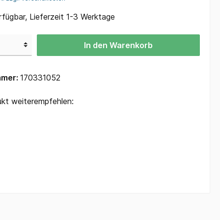
Polo-Shirts sonsitge Kleintiere
fügbar, Lieferzeit 1-3 Werktage
onstige
Polo-Shirts Geflügel
Polo-Shirts Tauben
In den Warenkorb
mmer:
170331052
tierzucht
Adventskalender
kt weiterempfehlen: