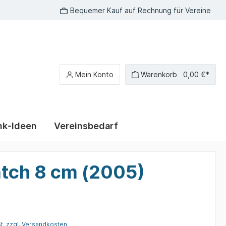
Bequemer Kauf auf Rechnung für Vereine
Mein Konto
Warenkorb
0,00 €*
k-Ideen
Vereinsbedarf
r Rallye
Polo-Shirts Kleintierzucht
bedruckte T-Shirts
atch 8 cm (2005)
Polo-Shirts Kaninchen
T-Shirt Sprüche
Polo-Shirts Ziergeflügel
T-Shirts Kleintierzucht
Polo-Shirts Hunde
St. zzgl. Versandkosten