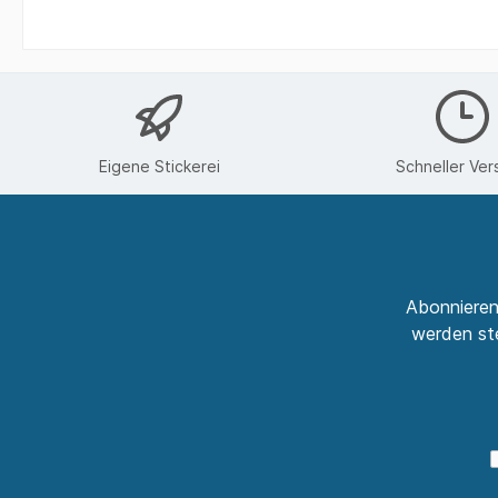
Festivalbecher Kleintierzucht
Fußmat
Sende
Ihren Wunsch
aus 
Schlüsselanhänger
Käse- / W
ra
Zur Kategorie Kleintierzucht
her
auße
hinter
Eigene Stickerei
Schneller Ver
Eindru
Fac
Sch
Zur Kategorie Geschenk-Ideen
handel
Abonnieren
werden ste