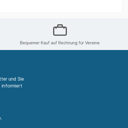
bedruckte Sweatshirts
bedruckte Sweatshirts
Kleintierzucht
Bequemer Kauf auf Rechnung für Vereine
bedruckte Sweatshirts Sprüche
ter und Sie
 informiert
.