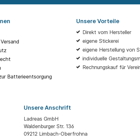
onen
Unsere Vorteile
Direkt vom Hersteller
eigene Stickerei
 Versand
eigene Herstellung von S
utz
individuelle Gestaltungs
recht
Rechnungskauf für Verei
m
zur Batterieentsorgung
Unsere Anschrift
Ladreas GmbH
Waldenburger Str. 136
09212 Limbach-Oberfrohna