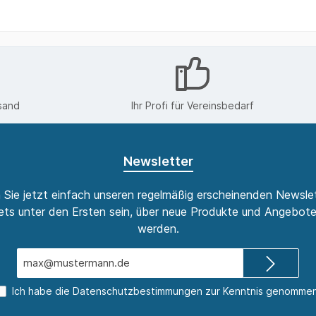
ten sonstige
n Sie uns nach Kauf einfach
text. Naturmaterialien
ursprünglichem Material mit
urstbretter
Windfänger
uem Charme und trotzdem
zerwärmend: Schiefertafeln
eignen sich perfekt als
rgewöhnliches Geschenk und
lassen in jeder Hinsicht schwer
sand
Ihr Profi für Vereinsbedarf
ck! Jedes Stück ist ein Unikat
in Maserung, Form und
ettenschliff. Da es sich bei
iefer um ein Naturprodukt
Newsletter
t, kann es Größendifferenzen
bis zu 1 cm geben
 Sie jetzt einfach unseren regelmäßig erscheinenden Newslet
ts unter den Ersten sein, über neue Produkte und Angebote
werden.
E-
Mail-
Adresse*
Ich habe die
Datenschutzbestimmungen
zur Kenntnis genommen