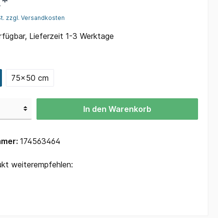
€*
Polo-Shirts sonsitge Kleintiere
St. zzgl. Versandkosten
onstige
Polo-Shirts Geflügel
fügbar, Lieferzeit 1-3 Werktage
Polo-Shirts Tauben
75x50 cm
tierzucht
Adventskalender
In den Warenkorb
mmer:
174563464
kt weiterempfehlen: