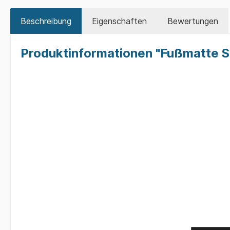
Festivalbecher Kleintierzucht
Fußmat
Beschreibung
Eigenschaften
Bewertungen
Schlüsselanhänger
Käse- / W
Zur Kategorie Kleintierzucht
Produktinformationen "Fußmatte 
Zur Kategorie Geschenk-Ideen