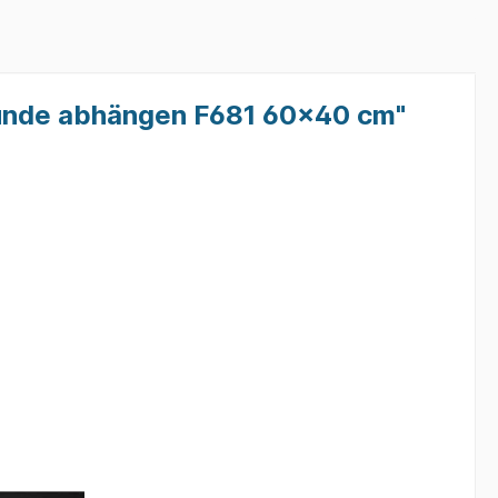
bedruckte Sweatshirts
bedruckte Sweatshirts
unde abhängen F681 60x40 cm"
Kleintierzucht
bedruckte Sweatshirts Sprüche