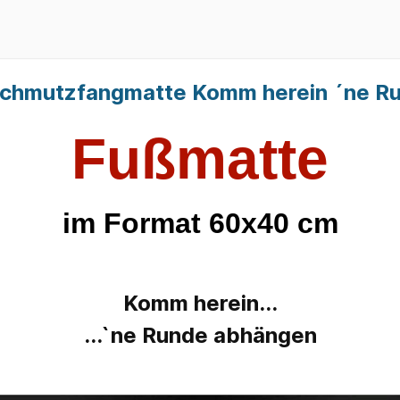
ten sonstige
urstbretter
Windfänger
Schmutzfangmatte Komm herein ´ne R
Fußmatte
im Format 60x40 cm
Komm herein...
...`ne Runde abhängen