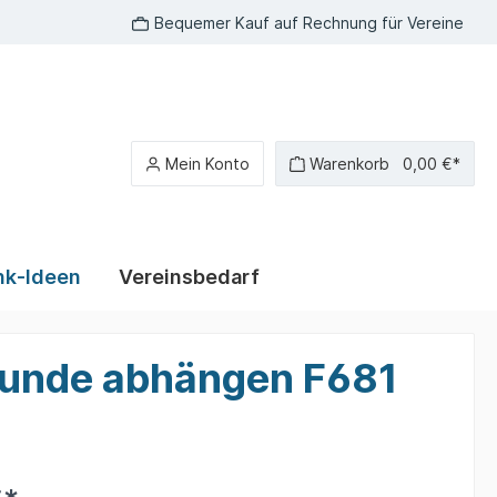
Bequemer Kauf auf Rechnung für Vereine
Mein Konto
Warenkorb
0,00 €*
k-Ideen
Vereinsbedarf
r Rallye
Polo-Shirts Kleintierzucht
bedruckte T-Shirts
Runde abhängen F681
Polo-Shirts Kaninchen
T-Shirt Sprüche
Polo-Shirts Ziergeflügel
T-Shirts Kleintierzucht
Polo-Shirts Hunde