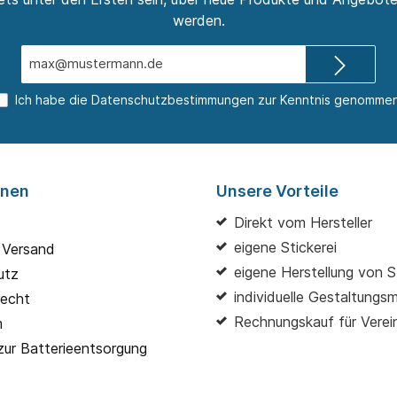
werden.
E-
Mail-
Adresse*
Ich habe die
Datenschutzbestimmungen
zur Kenntnis genommen
onen
Unsere Vorteile
Direkt vom Hersteller
eigene Stickerei
 Versand
eigene Herstellung von S
utz
individuelle Gestaltungs
recht
Rechnungskauf für Verei
m
zur Batterieentsorgung