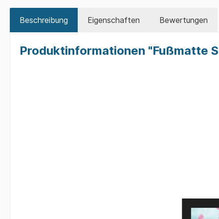
Festivalbecher Kleintierzucht
Fußmat
Beschreibung
Eigenschaften
Bewertungen
Schlüsselanhänger
Käse- / W
Zur Kategorie Kleintierzucht
Produktinformationen "Fußmatte 
Zur Kategorie Geschenk-Ideen