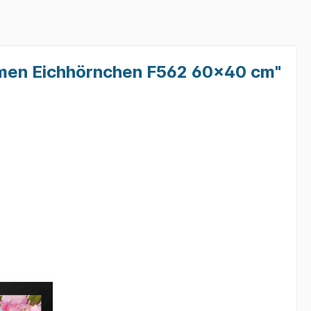
bedruckte Sweatshirts
bedruckte Sweatshirts
mmen Eichhörnchen F562 60x40 cm"
Kleintierzucht
bedruckte Sweatshirts Sprüche