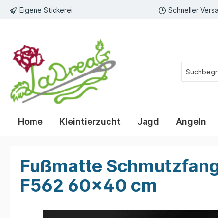
Eigene Stickerei
Schneller Vers
Home
Kleintierzucht
Jagd
Angeln
Ladrodor Geruchsentferner
Schiefertafel Jagd
Patches
Kaffeetassen
Kaffeebec
Schlüssel
Fußmatte
Fußmatte Schmutzfang
Berufe mit eigenem Text
Kaffee
Fußmat
F562 60x40 cm
individuelle Texte
Kaffee
Fußmat
Zur Kategorie Jagd
Sprüche
Kaffee
Fußmat