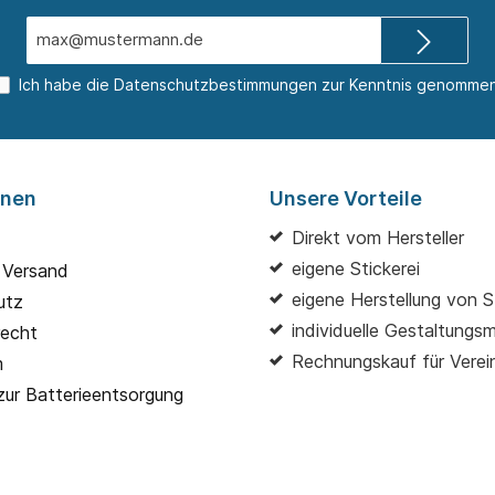
E-
Mail-
Adresse*
Ich habe die
Datenschutzbestimmungen
zur Kenntnis genommen
onen
Unsere Vorteile
Direkt vom Hersteller
eigene Stickerei
 Versand
eigene Herstellung von S
utz
individuelle Gestaltungs
recht
Rechnungskauf für Verei
m
zur Batterieentsorgung