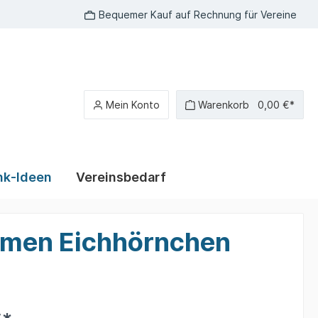
Bequemer Kauf auf Rechnung für Vereine
Mein Konto
Warenkorb
0,00 €*
k-Ideen
Vereinsbedarf
r Rallye
Polo-Shirts Kleintierzucht
bedruckte T-Shirts
mmen Eichhörnchen
Polo-Shirts Kaninchen
T-Shirt Sprüche
Polo-Shirts Ziergeflügel
T-Shirts Kleintierzucht
Polo-Shirts Hunde