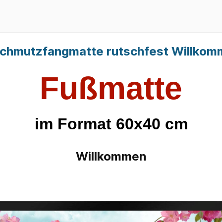
ten sonstige
urstbretter
Windfänger
Schmutzfangmatte rutschfest Willko
Fußmatte
im Format 60x40 cm
Willkommen