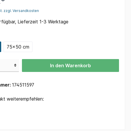
€*
Polo-Shirts sonsitge Kleintiere
St. zzgl. Versandkosten
onstige
Polo-Shirts Geflügel
fügbar, Lieferzeit 1-3 Werktage
Polo-Shirts Tauben
75x50 cm
tierzucht
Adventskalender
In den Warenkorb
mmer:
174511597
kt weiterempfehlen: